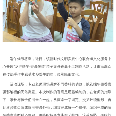
端午佳节将至，近日，镇新时代文明实践中心联合镇文化服务中
心开展“龙行端午·香囊传情”亲子龙舟香囊手工制作活动，让市民群众
在传统手作中感受水乡端午韵味，传承民俗文化。
活动现场，专业老师现场讲解不同香料的功效，以及端午佩香囊
驱邪纳福的民俗寓意。本次制作的香囊是用藤编制的，在老师的指导
下，家长与孩子们围坐在一起，从藤条十字固定、交叉环绕塑形，再
到逐步收边编成圆润香囊外壳，细致完成每一个操作。编织完成的藤
编香囊造型精巧别致，再搭配特色龙头布艺挂饰、流苏吊坠，传统韵