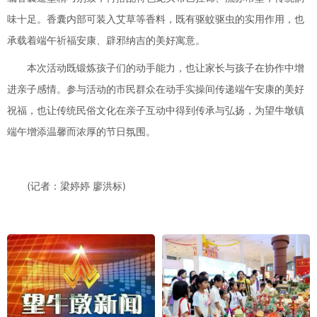
味十足。香囊内部可装入艾草等香料，既有驱蚊驱虫的实用作用，也
承载着端午祈福安康、辟邪纳吉的美好寓意。
本次活动既锻炼孩子们的动手能力，也让家长与孩子在协作中增
进亲子感情。参与活动的市民群众在动手实操间传递端午安康的美好
祝福，也让传统民俗文化在亲子互动中得到传承与弘扬，为望牛墩镇
端午增添温馨而浓厚的节日氛围。
(记者：梁婷婷 廖洪标)