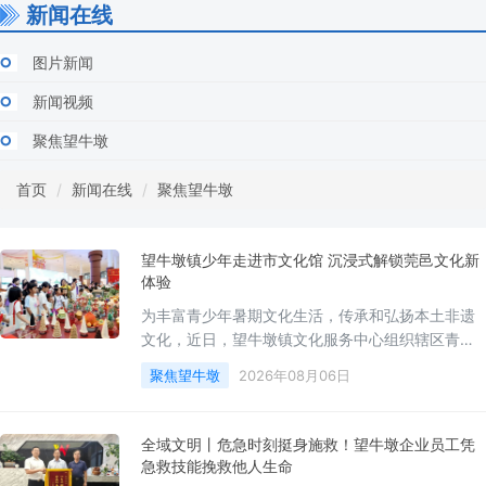
新闻在线
图片新闻
新闻视频
聚焦望牛墩
首页
新闻在线
聚焦望牛墩
望牛墩镇少年走进市文化馆 沉浸式解锁莞邑文化新
体验
为丰富青少年暑期文化生活，传承和弘扬本土非遗
文化，近日，望牛墩镇文化服务中心组织辖区青少
年前往市文化馆，开展“莞一夏”非遗主题研学活动，
聚焦望牛墩
2026年08月06日
让孩子们走出课堂，沉浸式感受莞邑文化的独特魅
力。在东莞市非物质文化遗产展示厅，文化馆讲师
为孩子们梳理东莞非遗文化脉络，细致介绍东莞传
全域文明丨危急时刻挺身施救！望牛墩企业员工凭
统美食、莞香、传统花灯、龙舟、乞巧贡案等本土
急救技能挽救他人生命
非遗文化，解读非遗背后的历史底蕴与民俗寓意，