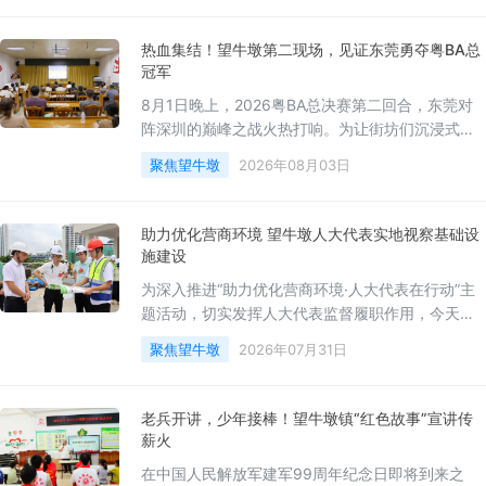
详细了解虫媒传染病防控工作落实情况，并深入背
街小巷、房前屋后、田间地头、闲置地块，以及小
热血集结！望牛墩第二现场，见证东莞勇夺粤BA总
区楼顶天台、花园绿地等重点区域，实地检查积水
冠军
清理、蚊虫孳生地清除及日常消杀工作落实情况。
8月1日晚上，2026粤BA总决赛第二回合，东莞对
郑晓坚指出，当前正值高温多雨季节，蚊虫活动频
阵深圳的巅峰之战火热打响。为让街坊们沉浸式感
受篮球盛宴，望牛墩镇文化服务中心、新时代文明
聚焦望牛墩
2026年08月03日
实践中心精心筹备，在图书馆培训室开设球迷第二
现场观赛点，大屏直播赛事，市民与球迷齐聚一
堂，共同为东莞队加油助威，全程见证东莞队勇夺
助力优化营商环境 望牛墩人大代表实地视察基础设
总冠军！比赛正式打响，东莞队与深圳队展开激烈
施建设
对抗。赛场之上攻防激烈，精准三分、犀利突破、
为深入推进“助力优化营商环境·人大代表在行动”主
精彩防守……热血对决场面接连上演。大屏实时同
题活动，切实发挥人大代表监督履职作用，今天（7
月31日）上午，镇人大组织市、镇人大代表开展基
聚焦望牛墩
2026年07月31日
础设施工程建设情况视察活动，实地察看工程建设
进度，把脉项目推进难点，以人大履职实效助推望
牛墩镇基础设施提质升级。镇人大主席王晖，镇人
老兵开讲，少年接棒！望牛墩镇“红色故事”宣讲传
大副主席刘文乐，以及部分市、镇人大代表等参加
薪火
活动。市、镇人大代表一行先后前往水乡公园、新
在中国人民解放军建军99周年纪念日即将到来之
联大桥、望洪污水处理厂等基础设施项目现场