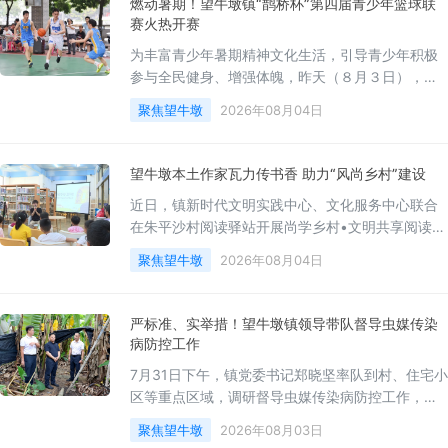
燃动暑期！望牛墩镇“鹊桥杯”第四届青少年篮球联
修学员、本土素人写作者共40余人参与。采风团先
赛火热开赛
后走进望牛墩镇城市会客厅和茂春里・望汐坊，切
为丰富青少年暑期精神文化生活，引导青少年积极
身感受望牛墩水乡文化、乞巧文化与书香文化
参与全民健身、增强体魄，昨天（８月３日），
2026年望牛墩镇“鹊桥杯”第四届青少年篮球联赛正
聚焦望牛墩
2026年08月04日
式开赛，来自全镇各村（社区）的青少年健儿以篮
球逐梦，尽显青春昂扬的奋斗姿态。开赛首日，芙
蓉沙村、李屋村两大赛场气氛热烈。女球员们身姿
望牛墩本土作家瓦力传书香 助力“风尚乡村”建设
灵动，斗志昂扬，找准时机稳健出手投篮，防守动
近日，镇新时代文明实践中心、文化服务中心联合
作有条不紊；男子组对抗激烈，球员快速突破、篮
在朱平沙村阅读驿站开展尚学乡村•文明共享阅读沙
板拼抢、精准远投轮番上演。青少年球员们细腻扎
龙活动，邀请朱平沙村本土作家李焕文（笔名机器
聚焦望牛墩
2026年08月04日
人瓦力）担任主讲，以书香育人，全方位丰富乡村
青少年精神文化生活，为乡村振兴培育新时代文明
少年。结合望牛墩特色水乡文化底蕴与青少年阅读
严标准、实举措！望牛墩镇领导带队督导虫媒传染
成长实际需求，瓦力为在场青少年开展好书推介、
病防控工作
高效阅读方法科普、写作技巧讲解等系列分享，并
7月31日下午，镇党委书记郑晓坚率队到村、住宅小
通过趣味互动、现场交流的方式，充分调动孩子们
区等重点区域，调研督导虫媒传染病防控工作，全
的
力筑牢辖区公共卫生安全防线。郑晓坚一行先后前
聚焦望牛墩
2026年08月03日
往镇虫媒传染病防控专班、杜屋、恒大江湾等地，