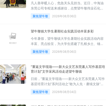
凡人善举暖人心，危急关头见担当。近日，中海油
带领孩子们系统认识家乡传统文化，厚植乡土情怀
东莞公司专程送来感谢信，点赞望牛墩伟业石化旗
下快通运输公司驾驶员李润金，在油库现场及时施
聚焦望牛墩
2026年08月06日
救突发心梗昏迷的押运人员，以平凡善举彰显企业
员工素养，传递向善向上的社会正能量。7月26日
下午四点半，一运输车辆在中海油立沙油库停靠休
望牛墩镇大学生暑期社会实践活动丰富多彩
整时，车上押运员突发心肌梗塞当场晕倒、失去意
今年暑假，望牛墩镇大学生暑期社会实践活动内容
识，情况万分危急。彼时，正在现场排队提油的李
丰富、亮点纷呈，为大学生搭建了扎根乡土、锤炼
润金第一时间发现险情，他没有丝毫迟疑，立刻上
本领和服务社会的优质平台，让青春在实践中绽放
前
聚焦望牛墩
2026年08月06日
绚丽光彩。本次暑期社会实践活动覆盖面广、趣味
性与实用性兼具，涵盖公益义教、社会调研、青年
辩论赛、趣味游园、七夕主题志愿服务等多项特色
“重返文学现场——新大众文艺东莞素人写作基层培
内容。大学生们积极踊跃参与，主动走出校园、走
育计划”文学采风活动走进望牛墩镇
进基层，这个暑假，他们将在义教帮扶中传递温
日前，“重返文学现场——新大众文艺东莞素人写作
暖，在调研走访中体察乡情，在思辨交流中提升认
基层培育计划”系列活动之“敢为人先・赓续文脉”文
知，在
学采风活动走进望牛墩镇。活动进一步增进各镇作
聚焦望牛墩
2026年08月04日
协分会的交流与互鉴，为基层文学创作注入鲜活养
分。本次活动由东莞市作家协会主办，市作家协会
望牛墩分会承办，市、镇作协骨干、鲁迅文学院研